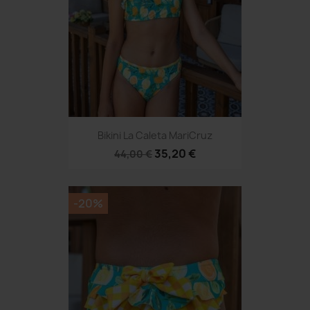
Bikini La Caleta MariCruz
35,20 €
44,00 €
-20%