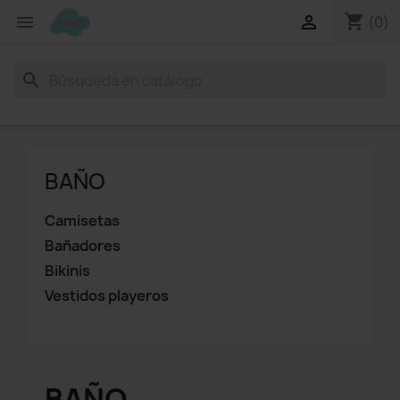
shopping_cart


(0)
search
BAÑO
Camisetas
Bañadores
Bikinis
Vestidos playeros
BAÑO