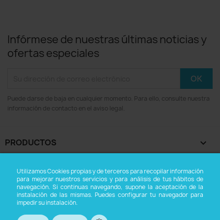
Infórmese de nuestras últimas noticias y
ofertas especiales
Puede darse de baja en cualquier momento. Para ello, consulte nuestra
información de contacto en el aviso legal.
PRODUCTOS

NUESTRA EMPRESA

Utilizamos Cookies propias y de terceros para recopilar información
para mejorar nuestros servicios y para análisis de tus hábitos de
navegación. Si continuas navegando, supone la aceptación de la
SU CUENTA

instalación de las mismas. Puedes configurar tu navegador para
impedir su instalación.
INFORMACIÓN DE LA TIENDA
keyboard_arrow_down