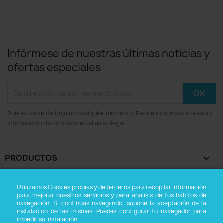
Infórmese de nuestras últimas noticias y
ofertas especiales
Puede darse de baja en cualquier momento. Para ello, consulte nuestra
información de contacto en el aviso legal.
PRODUCTOS

NUESTRA EMPRESA

Utilizamos Cookies propias y de terceros para recopilar información
para mejorar nuestros servicios y para análisis de tus hábitos de
navegación. Si continuas navegando, supone la aceptación de la
SU CUENTA

instalación de las mismas. Puedes configurar tu navegador para
impedir su instalación.