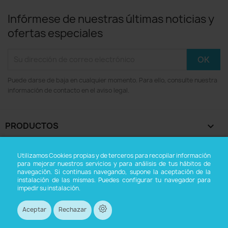
Infórmese de nuestras últimas noticias y
ofertas especiales
Puede darse de baja en cualquier momento. Para ello, consulte nuestra
información de contacto en el aviso legal.
PRODUCTOS

NUESTRA EMPRESA

Utilizamos Cookies propias y de terceros para recopilar información
para mejorar nuestros servicios y para análisis de tus hábitos de
navegación. Si continuas navegando, supone la aceptación de la
SU CUENTA

instalación de las mismas. Puedes configurar tu navegador para
impedir su instalación.
INFORMACIÓN DE LA TIENDA
keyboard_arrow_down
Aceptar
Rechazar
© 2026 - tienda online creada con PrestaShop™