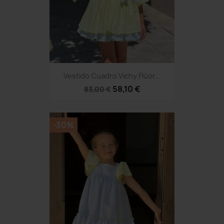
Vestido Cuadro Vichy Flúor...
58,10 €
83,00 €
-30%