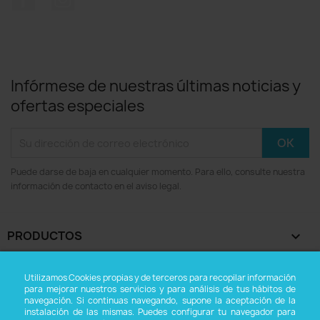
Infórmese de nuestras últimas noticias y
ofertas especiales
Puede darse de baja en cualquier momento. Para ello, consulte nuestra
información de contacto en el aviso legal.
PRODUCTOS

NUESTRA EMPRESA

Utilizamos Cookies propias y de terceros para recopilar información
para mejorar nuestros servicios y para análisis de tus hábitos de
navegación. Si continuas navegando, supone la aceptación de la
SU CUENTA

instalación de las mismas. Puedes configurar tu navegador para