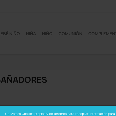
BEBÉ NIÑO
NIÑA
NIÑO
COMUNIÓN
COMPLEMEN
BAÑADORES
Utilizamos Cookies propias y de terceros para recopilar información para 